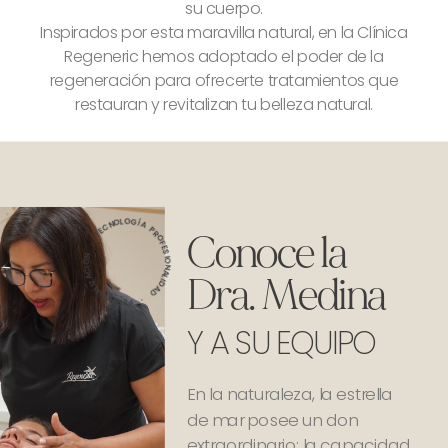
su cuerpo.
Inspirados por esta maravilla natural, en la Clínica
Regeneric hemos adoptado el poder de la
regeneración para ofrecerte tratamientos que
restauran y revitalizan tu belleza natural.
PROFESIONALIDAD · PERSONALIZACIÓN · TECNOLOGÍA ·
Conoce la
Dra. Medina
Y A SU EQUIPO
En la naturaleza, la estrella
de mar posee un don
extraordinario: la capacidad