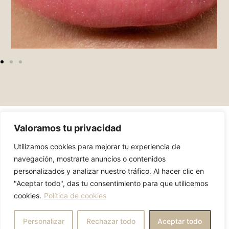
Valoramos tu privacidad
Tratamientos
Utilizamos cookies para mejorar tu experiencia de
navegación, mostrarte anuncios o contenidos
personalizados y analizar nuestro tráfico. Al hacer clic en
"Aceptar todo", das tu consentimiento para que utilicemos
cookies.
Política de cookies
¿En qué podemos ayudarte?
Personalizar
Rechazar todo
Aceptar todo