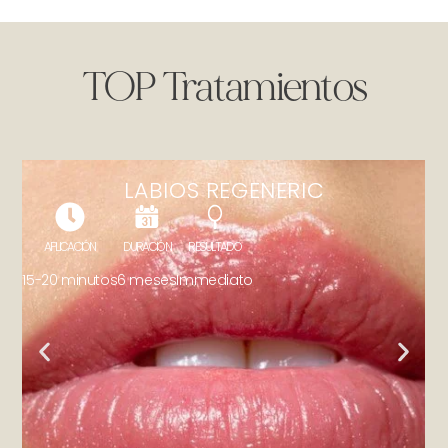
TOP
Tratamientos
LABIOS REGENERIC
APLICACIÓN
DURACIÓN
RESULTADO
15-20 minutos
6 meses
Immediato