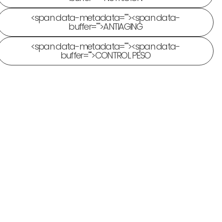
<span data-metadata="
"><span data-
buffer="
">ANTIAGING
<span data-metadata="
"><span data-
buffer="
">CONTROL PESO