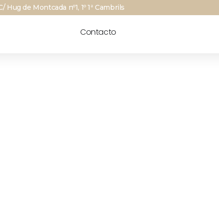
C/ Hug de Montcada nº1, 1º 1ª Cambrils
Contacto
ntos