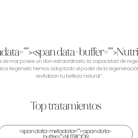
data="
"><span data-buffer="
">Nutr
ella de mar posee un don extraordinario: la capacidad de reg
 Clínica Regeneric hemos adoptado el poder de la regeneració
revitalizan tu belleza natural.”
Top tratamientos
<span data-metadata="
"><span data-
buffer="
">NUTRICIÓN