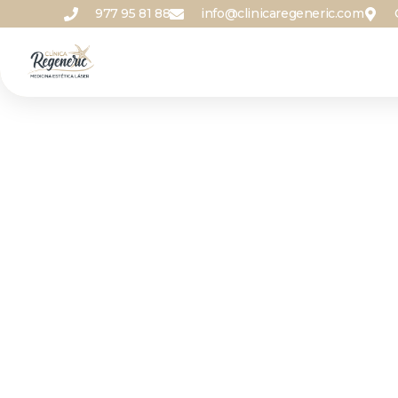
977 95 81 88
info@clinicaregeneric.com
Otros tratamie