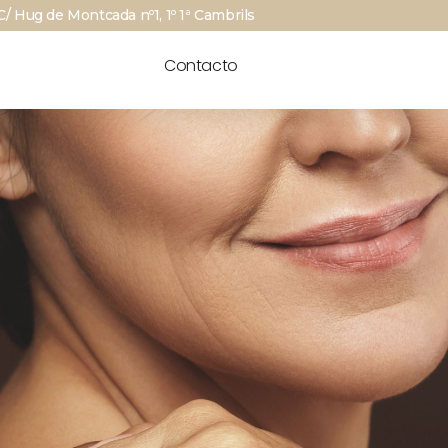
C/ Hug de Montcada nº1, 1º 1ª Cambrils
Contacto