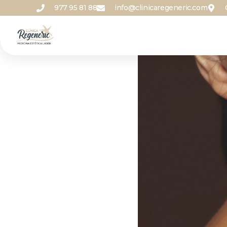
977 95 81 88
info@clinicaregeneric.com