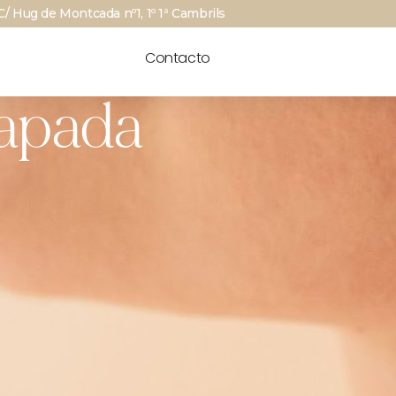
C/ Hug de Montcada nº1, 1º 1ª Cambrils
Contacto
papada